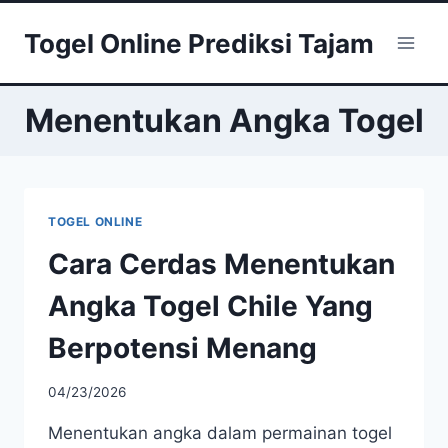
Skip
Togel Online Prediksi Tajam
to
content
Menentukan Angka Togel
TOGEL ONLINE
Cara Cerdas Menentukan
Angka Togel Chile Yang
Berpotensi Menang
04/23/2026
Menentukan angka dalam permainan togel