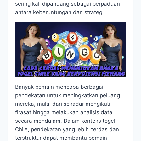
sering kali dipandang sebagai perpaduan
antara keberuntungan dan strategi.
Banyak pemain mencoba berbagai
pendekatan untuk meningkatkan peluang
mereka, mulai dari sekadar mengikuti
firasat hingga melakukan analisis data
secara mendalam. Dalam konteks togel
Chile, pendekatan yang lebih cerdas dan
terstruktur dapat membantu pemain