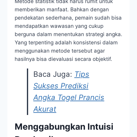
Metode statistik tidak harus rumit untuk
memberikan manfaat. Bahkan dengan
pendekatan sederhana, pemain sudah bisa
mendapatkan wawasan yang cukup
berguna dalam menentukan strategi angka.
Yang terpenting adalah konsistensi dalam
menggunakan metode tersebut agar
hasilnya bisa dievaluasi secara objektif.
Baca Juga:
Tips
Sukses Prediksi
Angka Togel Prancis
Akurat
Menggabungkan Intuisi