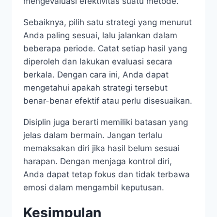
mengevaluasi efektivitas suatu metode.
Sebaiknya, pilih satu strategi yang menurut
Anda paling sesuai, lalu jalankan dalam
beberapa periode. Catat setiap hasil yang
diperoleh dan lakukan evaluasi secara
berkala. Dengan cara ini, Anda dapat
mengetahui apakah strategi tersebut
benar-benar efektif atau perlu disesuaikan.
Disiplin juga berarti memiliki batasan yang
jelas dalam bermain. Jangan terlalu
memaksakan diri jika hasil belum sesuai
harapan. Dengan menjaga kontrol diri,
Anda dapat tetap fokus dan tidak terbawa
emosi dalam mengambil keputusan.
Kesimpulan