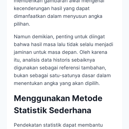
memberikan gambaran awal mengenai
kecenderungan hasil yang dapat
dimanfaatkan dalam menyusun angka
pilihan.
Namun demikian, penting untuk diingat
bahwa hasil masa lalu tidak selalu menjadi
jaminan untuk masa depan. Oleh karena
itu, analisis data historis sebaiknya
digunakan sebagai referensi tambahan,
bukan sebagai satu-satunya dasar dalam
menentukan angka yang akan dipilih.
Menggunakan Metode
Statistik Sederhana
Pendekatan statistik dapat membantu