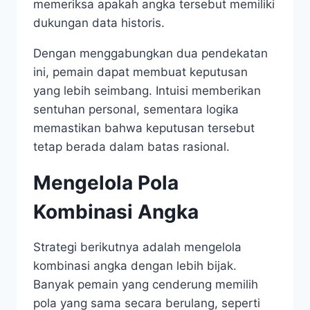
memeriksa apakah angka tersebut memiliki
dukungan data historis.
Dengan menggabungkan dua pendekatan
ini, pemain dapat membuat keputusan
yang lebih seimbang. Intuisi memberikan
sentuhan personal, sementara logika
memastikan bahwa keputusan tersebut
tetap berada dalam batas rasional.
Mengelola Pola
Kombinasi Angka
Strategi berikutnya adalah mengelola
kombinasi angka dengan lebih bijak.
Banyak pemain yang cenderung memilih
pola yang sama secara berulang, seperti