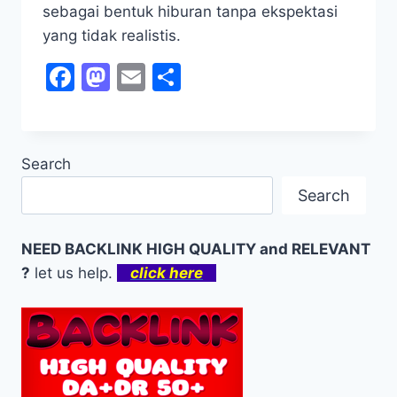
sebagai bentuk hiburan tanpa ekspektasi
yang tidak realistis.
Facebook
Mastodon
Email
Share
Search
Search
NEED BACKLINK HIGH QUALITY and RELEVANT
?
let us help.
click here