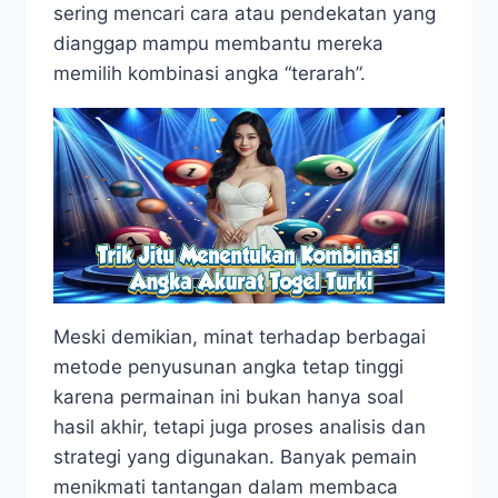
sering mencari cara atau pendekatan yang
dianggap mampu membantu mereka
memilih kombinasi angka “terarah”.
Meski demikian, minat terhadap berbagai
metode penyusunan angka tetap tinggi
karena permainan ini bukan hanya soal
hasil akhir, tetapi juga proses analisis dan
strategi yang digunakan. Banyak pemain
menikmati tantangan dalam membaca