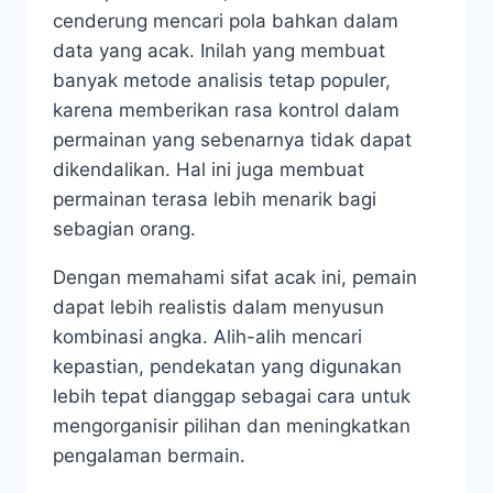
cenderung mencari pola bahkan dalam
data yang acak. Inilah yang membuat
banyak metode analisis tetap populer,
karena memberikan rasa kontrol dalam
permainan yang sebenarnya tidak dapat
dikendalikan. Hal ini juga membuat
permainan terasa lebih menarik bagi
sebagian orang.
Dengan memahami sifat acak ini, pemain
dapat lebih realistis dalam menyusun
kombinasi angka. Alih-alih mencari
kepastian, pendekatan yang digunakan
lebih tepat dianggap sebagai cara untuk
mengorganisir pilihan dan meningkatkan
pengalaman bermain.