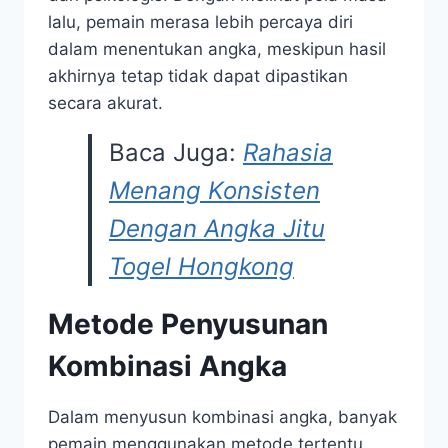
lalu, pemain merasa lebih percaya diri
dalam menentukan angka, meskipun hasil
akhirnya tetap tidak dapat dipastikan
secara akurat.
Baca Juga:
Rahasia
Menang Konsisten
Dengan Angka Jitu
Togel Hongkong
Metode Penyusunan
Kombinasi Angka
Dalam menyusun kombinasi angka, banyak
pemain menggunakan metode tertentu