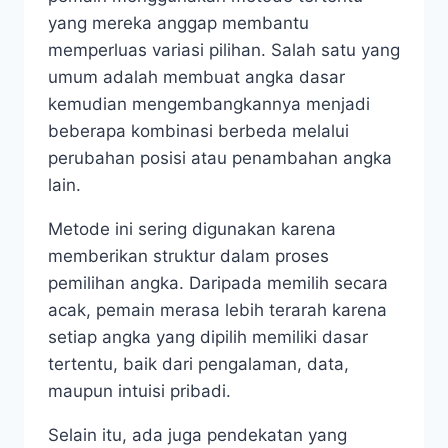
yang mereka anggap membantu
memperluas variasi pilihan. Salah satu yang
umum adalah membuat angka dasar
kemudian mengembangkannya menjadi
beberapa kombinasi berbeda melalui
perubahan posisi atau penambahan angka
lain.
Metode ini sering digunakan karena
memberikan struktur dalam proses
pemilihan angka. Daripada memilih secara
acak, pemain merasa lebih terarah karena
setiap angka yang dipilih memiliki dasar
tertentu, baik dari pengalaman, data,
maupun intuisi pribadi.
Selain itu, ada juga pendekatan yang