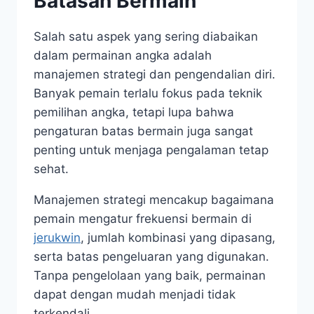
Batasan Bermain
Salah satu aspek yang sering diabaikan
dalam permainan angka adalah
manajemen strategi dan pengendalian diri.
Banyak pemain terlalu fokus pada teknik
pemilihan angka, tetapi lupa bahwa
pengaturan batas bermain juga sangat
penting untuk menjaga pengalaman tetap
sehat.
Manajemen strategi mencakup bagaimana
pemain mengatur frekuensi bermain di
jerukwin
, jumlah kombinasi yang dipasang,
serta batas pengeluaran yang digunakan.
Tanpa pengelolaan yang baik, permainan
dapat dengan mudah menjadi tidak
terkendali.