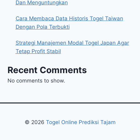
Dan Menguntungkan
Cara Membaca Data Historis Togel Taiwan
Dengan Pola Terbukti
Strategi Manajemen Modal Togel Japan Agar
Tetap Profit Stabil
Recent Comments
No comments to show.
© 2026
Togel Online Prediksi Tajam