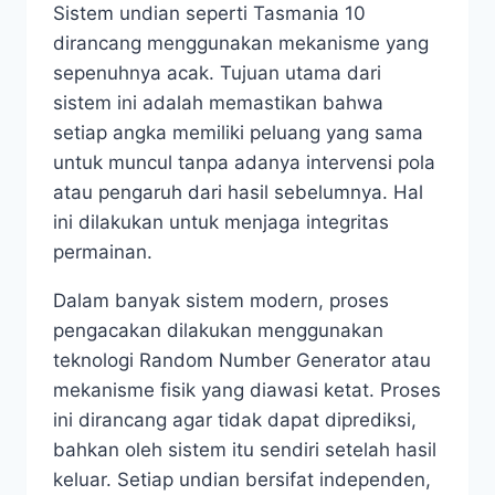
Sistem undian seperti Tasmania 10
dirancang menggunakan mekanisme yang
sepenuhnya acak. Tujuan utama dari
sistem ini adalah memastikan bahwa
setiap angka memiliki peluang yang sama
untuk muncul tanpa adanya intervensi pola
atau pengaruh dari hasil sebelumnya. Hal
ini dilakukan untuk menjaga integritas
permainan.
Dalam banyak sistem modern, proses
pengacakan dilakukan menggunakan
teknologi Random Number Generator atau
mekanisme fisik yang diawasi ketat. Proses
ini dirancang agar tidak dapat diprediksi,
bahkan oleh sistem itu sendiri setelah hasil
keluar. Setiap undian bersifat independen,