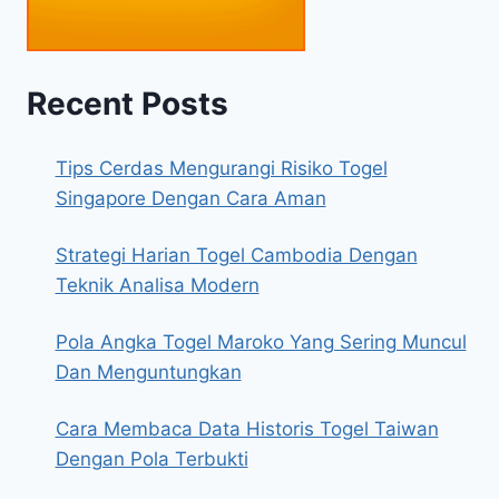
Recent Posts
Tips Cerdas Mengurangi Risiko Togel
Singapore Dengan Cara Aman
Strategi Harian Togel Cambodia Dengan
Teknik Analisa Modern
Pola Angka Togel Maroko Yang Sering Muncul
Dan Menguntungkan
Cara Membaca Data Historis Togel Taiwan
Dengan Pola Terbukti