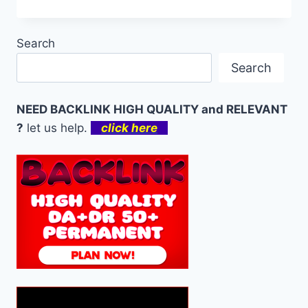
Search
Search
NEED BACKLINK HIGH QUALITY and RELEVANT
?
let us help.
click here