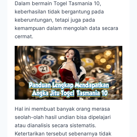
Dalam bermain Togel Tasmania 10,
keberhasilan tidak bergantung pada
keberuntungan, tetapi juga pada
kemampuan dalam mengolah data secara
cermat.
Hal ini membuat banyak orang merasa
seolah-olah hasil undian bisa dipelajari
atau dianalisis secara sistematis.
Ketertarikan tersebut sebenarnya tidak