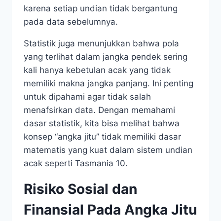
karena setiap undian tidak bergantung
pada data sebelumnya.
Statistik juga menunjukkan bahwa pola
yang terlihat dalam jangka pendek sering
kali hanya kebetulan acak yang tidak
memiliki makna jangka panjang. Ini penting
untuk dipahami agar tidak salah
menafsirkan data. Dengan memahami
dasar statistik, kita bisa melihat bahwa
konsep “angka jitu” tidak memiliki dasar
matematis yang kuat dalam sistem undian
acak seperti Tasmania 10.
Risiko Sosial dan
Finansial Pada Angka Jitu