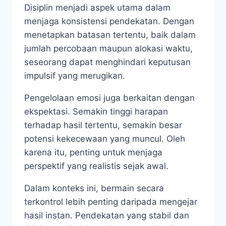
Disiplin menjadi aspek utama dalam
menjaga konsistensi pendekatan. Dengan
menetapkan batasan tertentu, baik dalam
jumlah percobaan maupun alokasi waktu,
seseorang dapat menghindari keputusan
impulsif yang merugikan.
Pengelolaan emosi juga berkaitan dengan
ekspektasi. Semakin tinggi harapan
terhadap hasil tertentu, semakin besar
potensi kekecewaan yang muncul. Oleh
karena itu, penting untuk menjaga
perspektif yang realistis sejak awal.
Dalam konteks ini, bermain secara
terkontrol lebih penting daripada mengejar
hasil instan. Pendekatan yang stabil dan