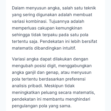
Dalam menyusun angka, salah satu teknik
yang sering digunakan adalah membuat
variasi kombinasi. Tujuannya adalah
memperluas cakupan kemungkinan
sehingga tidak terpaku pada satu pola
tertentu saja. Pendekatan ini lebih bersifat
matematis dibandingkan intuitif.
Variasi angka dapat dilakukan dengan
mengubah posisi digit, menggabungkan
angka ganjil dan genap, atau menyusun
pola tertentu berdasarkan preferensi
analisis pribadi. Meskipun tidak
meningkatkan peluang secara matematis,
pendekatan ini membantu menghindari
pengulangan pola yang sama.