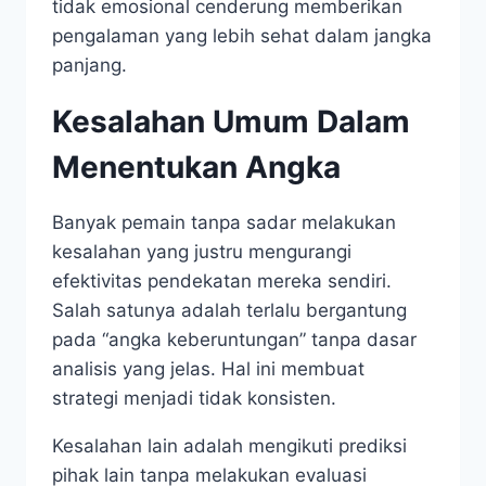
tidak emosional cenderung memberikan
pengalaman yang lebih sehat dalam jangka
panjang.
Kesalahan Umum Dalam
Menentukan Angka
Banyak pemain tanpa sadar melakukan
kesalahan yang justru mengurangi
efektivitas pendekatan mereka sendiri.
Salah satunya adalah terlalu bergantung
pada “angka keberuntungan” tanpa dasar
analisis yang jelas. Hal ini membuat
strategi menjadi tidak konsisten.
Kesalahan lain adalah mengikuti prediksi
pihak lain tanpa melakukan evaluasi