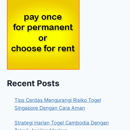
Recent Posts
Tips Cerdas Mengurangi Risiko Togel
Singapore Dengan Cara Aman
Strategi Harian Togel Cambodia Dengan