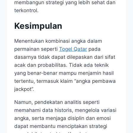
membangun strategi yang lebih sehat dan
terkontrol.
Kesimpulan
Menentukan kombinasi angka dalam
permainan seperti
Togel Qatar
pada
dasarnya tidak dapat dilepaskan dari sifat
acak dan probabilitas. Tidak ada teknik
yang benar-benar mampu menjamin hasil
tertentu, termasuk klaim “angka pembawa
jackpot”.
Namun, pendekatan analitis seperti
memahami data historis, mengelola variasi
angka, serta menjaga disiplin dan emosi
dapat membantu menciptakan strategi