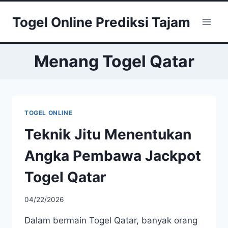
Skip
Togel Online Prediksi Tajam
to
content
Menang Togel Qatar
TOGEL ONLINE
Teknik Jitu Menentukan
Angka Pembawa Jackpot
Togel Qatar
04/22/2026
Dalam bermain Togel Qatar, banyak orang