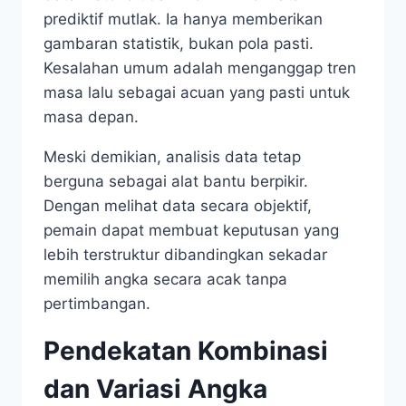
prediktif mutlak. Ia hanya memberikan
gambaran statistik, bukan pola pasti.
Kesalahan umum adalah menganggap tren
masa lalu sebagai acuan yang pasti untuk
masa depan.
Meski demikian, analisis data tetap
berguna sebagai alat bantu berpikir.
Dengan melihat data secara objektif,
pemain dapat membuat keputusan yang
lebih terstruktur dibandingkan sekadar
memilih angka secara acak tanpa
pertimbangan.
Pendekatan Kombinasi
dan Variasi Angka