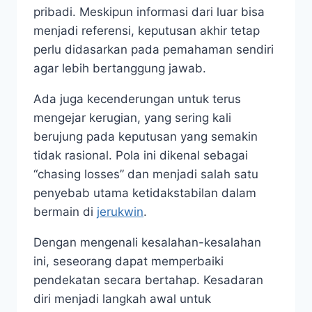
pribadi. Meskipun informasi dari luar bisa
menjadi referensi, keputusan akhir tetap
perlu didasarkan pada pemahaman sendiri
agar lebih bertanggung jawab.
Ada juga kecenderungan untuk terus
mengejar kerugian, yang sering kali
berujung pada keputusan yang semakin
tidak rasional. Pola ini dikenal sebagai
“chasing losses” dan menjadi salah satu
penyebab utama ketidakstabilan dalam
bermain di
jerukwin
.
Dengan mengenali kesalahan-kesalahan
ini, seseorang dapat memperbaiki
pendekatan secara bertahap. Kesadaran
diri menjadi langkah awal untuk