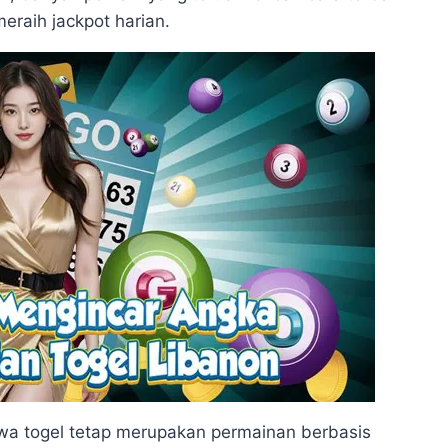
raih jackpot harian.
wa togel tetap merupakan permainan berbasis