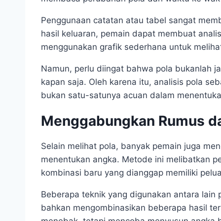
Penggunaan catatan atau tabel sangat memb
hasil keluaran, pemain dapat membuat analis
menggunakan grafik sederhana untuk melihat 
Namun, perlu diingat bahwa pola bukanlah j
kapan saja. Oleh karena itu, analisis pola se
bukan satu-satunya acuan dalam menentuka
Menggabungkan Rumus da
Selain melihat pola, banyak pemain juga m
menentukan angka. Metode ini melibatkan pe
kombinasi baru yang dianggap memiliki pelua
Beberapa teknik yang digunakan antara lain
bahkan mengombinasikan beberapa hasil tera
menebak, tetapi mencoba menyusun angka be