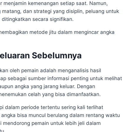
ar menjamin kemenangan setiap saat. Namun,
matang, dan strategi yang disiplin, peluang untuk
ditingkatkan secara signifikan.
embagikan metode jitu dalam mengincar angka
Keluaran Sebelumnya
an oleh pemain adalah menganalisis hasil
gap sebagai sumber informasi penting untuk melihat
upun angka yang jarang keluar. Dengan
menemukan celah yang bisa dimanfaatkan.
i dalam periode tertentu sering kali terlihat
 angka bisa muncul berulang dalam rentang waktu
ni mendorong pemain untuk lebih jeli dalam
tu.