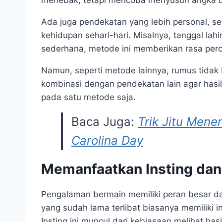
Ada juga pendekatan yang lebih personal, s
kehidupan sehari-hari. Misalnya, tanggal lah
sederhana, metode ini memberikan rasa perc
Namun, seperti metode lainnya, rumus tidak 
kombinasi dengan pendekatan lain agar hasiln
pada satu metode saja.
Baca Juga:
Trik Jitu Mene
Carolina Day
Memanfaatkan Insting da
Pengalaman bermain memiliki peran besar 
yang sudah lama terlibat biasanya memiliki i
Insting ini muncul dari kebiasaan melihat has