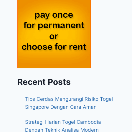
Recent Posts
Tips Cerdas Mengurangi Risiko Togel
Singapore Dengan Cara Aman
Strategi Harian Togel Cambodia
Dengan Teknik Analisa Modern