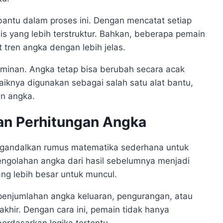
antu dalam proses ini. Dengan mencatat setiap
is yang lebih terstruktur. Bahkan, beberapa pemain
tren angka dengan lebih jelas.
aminan. Angka tetap bisa berubah secara acak
baiknya digunakan sebagai salah satu alat bantu,
n angka.
n Perhitungan Angka
engandalkan rumus matematika sederhana untuk
ngolahan angka dari hasil sebelumnya menjadi
ng lebih besar untuk muncul.
 penjumlahan angka keluaran, pengurangan, atau
khir. Dengan cara ini, pemain tidak hanya
rdasarkan logika tertentu.