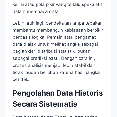
keliru atau pola pikir yang terlalu spekulatif
dalam membaca data.
Lebih jauh lagi, pendekatan tanpa tebakan
membantu membangun kebiasaan berpikir
berbasis logika. Pemain atau pengamat
data diajak untuk melihat angka sebagai
bagian dari distribusi statistik, bukan
sebagai prediksi pasti. Dengan cara ini,
proses analisis menjadi lebih stabil dan
tidak mudah berubah karena hasil jangka
pendek.
Pengolahan Data Historis
Secara Sistematis