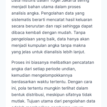
Data historis dalam Togel Jakarta sering
menjadi bahan utama dalam proses
analisis angka. Pengolahan data yang
sistematis berarti mencatat hasil keluaran
secara berurutan dan rapi sehingga dapat
dibaca kembali dengan mudah. Tanpa
pengelolaan yang baik, data hanya akan
menjadi kumpulan angka tanpa makna
yang jelas untuk dianalisis lebih lanjut.
Proses ini biasanya melibatkan pencatatan
angka dari setiap periode undian,
kemudian mengelompokkannya
berdasarkan waktu tertentu. Dengan cara
ini, pola tertentu mungkin terlihat dalam
bentuk distribusi, meskipun sifatnya tidak
mutlak. Tujuan utama dari pengolahan data