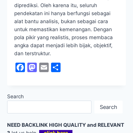
diprediksi. Oleh karena itu, seluruh
pendekatan ini hanya berfungsi sebagai
alat bantu analisis, bukan sebagai cara
untuk memastikan kemenangan. Dengan
pola pikir yang realistis, proses membaca
angka dapat menjadi lebih bijak, objektif,
dan terstruktur.
Facebook
Mastodon
Email
Share
Search
Search
NEED BACKLINK HIGH QUALITY and RELEVANT
?
let us help.
click here