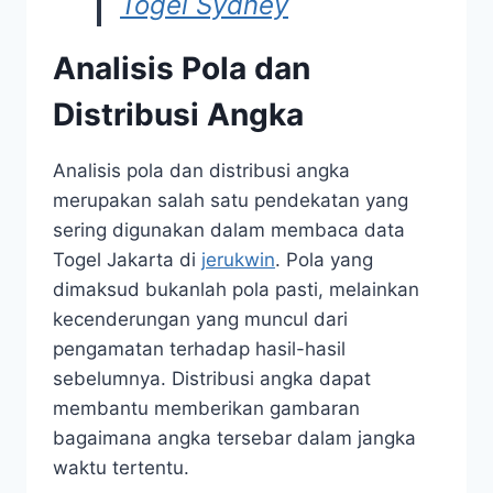
Togel Sydney
Analisis Pola dan
Distribusi Angka
Analisis pola dan distribusi angka
merupakan salah satu pendekatan yang
sering digunakan dalam membaca data
Togel Jakarta di
jerukwin
. Pola yang
dimaksud bukanlah pola pasti, melainkan
kecenderungan yang muncul dari
pengamatan terhadap hasil-hasil
sebelumnya. Distribusi angka dapat
membantu memberikan gambaran
bagaimana angka tersebar dalam jangka
waktu tertentu.