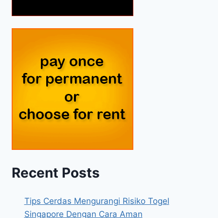
Recent Posts
Tips Cerdas Mengurangi Risiko Togel
Singapore Dengan Cara Aman