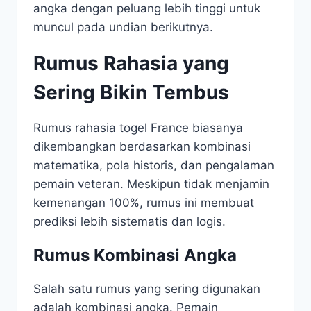
angka dengan peluang lebih tinggi untuk
muncul pada undian berikutnya.
Rumus Rahasia yang
Sering Bikin Tembus
Rumus rahasia togel France biasanya
dikembangkan berdasarkan kombinasi
matematika, pola historis, dan pengalaman
pemain veteran. Meskipun tidak menjamin
kemenangan 100%, rumus ini membuat
prediksi lebih sistematis dan logis.
Rumus Kombinasi Angka
Salah satu rumus yang sering digunakan
adalah kombinasi angka. Pemain