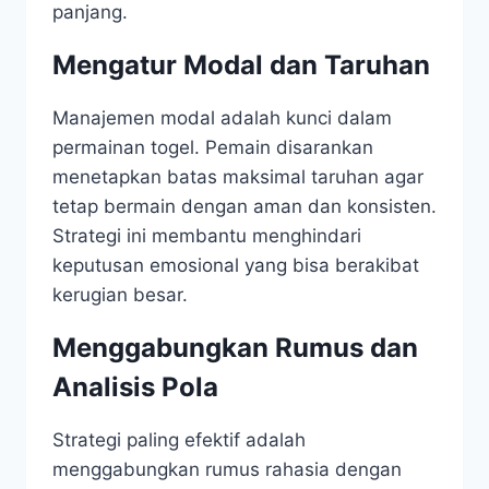
panjang.
Mengatur Modal dan Taruhan
Manajemen modal adalah kunci dalam
permainan togel. Pemain disarankan
menetapkan batas maksimal taruhan agar
tetap bermain dengan aman dan konsisten.
Strategi ini membantu menghindari
keputusan emosional yang bisa berakibat
kerugian besar.
Menggabungkan Rumus dan
Analisis Pola
Strategi paling efektif adalah
menggabungkan rumus rahasia dengan