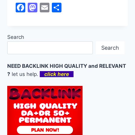
Facebook
Mastodon
Email
Share
Search
Search
NEED BACKLINK HIGH QUALITY and RELEVANT
?
let us help.
click here