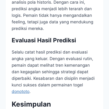
analisis pola historis. Dengan cara ini,
prediksi angka menjadi lebih terarah dan
logis. Pemain tidak hanya mengandalkan
feeling, tetapi juga data yang mendukung
prediksi mereka.
Evaluasi Hasil Prediksi
Selalu catat hasil prediksi dan evaluasi
angka yang keluar. Dengan evaluasi rutin,
pemain dapat melihat tren kemenangan
dan kegagalan sehingga strategi dapat
diperbaiki. Kesabaran dan disiplin menjadi
kunci sukses dalam permainan togel
donototo
.
Kesimpulan