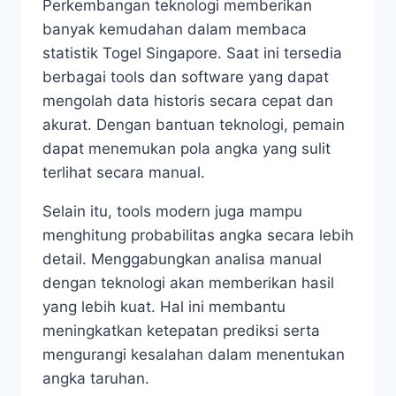
Perkembangan teknologi memberikan
banyak kemudahan dalam membaca
statistik Togel Singapore. Saat ini tersedia
berbagai tools dan software yang dapat
mengolah data historis secara cepat dan
akurat. Dengan bantuan teknologi, pemain
dapat menemukan pola angka yang sulit
terlihat secara manual.
Selain itu, tools modern juga mampu
menghitung probabilitas angka secara lebih
detail. Menggabungkan analisa manual
dengan teknologi akan memberikan hasil
yang lebih kuat. Hal ini membantu
meningkatkan ketepatan prediksi serta
mengurangi kesalahan dalam menentukan
angka taruhan.