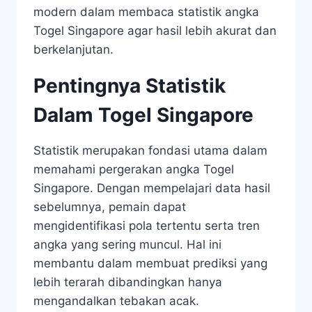
modern dalam membaca statistik angka
Togel Singapore agar hasil lebih akurat dan
berkelanjutan.
Pentingnya Statistik
Dalam Togel Singapore
Statistik merupakan fondasi utama dalam
memahami pergerakan angka Togel
Singapore. Dengan mempelajari data hasil
sebelumnya, pemain dapat
mengidentifikasi pola tertentu serta tren
angka yang sering muncul. Hal ini
membantu dalam membuat prediksi yang
lebih terarah dibandingkan hanya
mengandalkan tebakan acak.