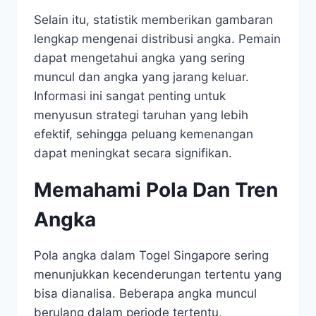
Selain itu, statistik memberikan gambaran
lengkap mengenai distribusi angka. Pemain
dapat mengetahui angka yang sering
muncul dan angka yang jarang keluar.
Informasi ini sangat penting untuk
menyusun strategi taruhan yang lebih
efektif, sehingga peluang kemenangan
dapat meningkat secara signifikan.
Memahami Pola Dan Tren
Angka
Pola angka dalam Togel Singapore sering
menunjukkan kecenderungan tertentu yang
bisa dianalisa. Beberapa angka muncul
berulang dalam periode tertentu,