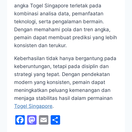
angka Togel Singapore terletak pada
kombinasi analisa data, pemanfaatan
teknologi, serta pengalaman bermain.
Dengan memahami pola dan tren angka,
pemain dapat membuat prediksi yang lebih
konsisten dan terukur.
Keberhasilan tidak hanya bergantung pada
keberuntungan, tetapi pada disiplin dan
strategi yang tepat. Dengan pendekatan
modern yang konsisten, pemain dapat
meningkatkan peluang kemenangan dan
menjaga stabilitas hasil dalam permainan
Togel Singapore
.
Facebook
Mastodon
Email
Share