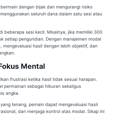
bermain dengan bijak dan mengurangi risiko
 menggunakan seluruh dana dalam satu sesi atau
beberapa sesi kecil. Misalnya, jika memiliki 300
ntuk setiap pengundian. Dengan manajemen modal
, mengevaluasi hasil dengan lebih objektif, dan
angkan.
Fokus Mental
kan frustrasi ketika hasil tidak sesuai harapan.
hat permainan sebagai hiburan sekaligus
is angka.
 yang tenang, pemain dapat mengevaluasi hasil
asional, dan menjaga kontrol atas modal. Sikap ini