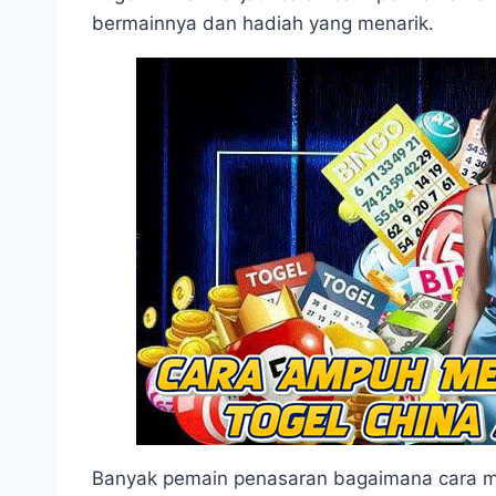
bermainnya dan hadiah yang menarik.
Banyak pemain penasaran bagaimana cara m