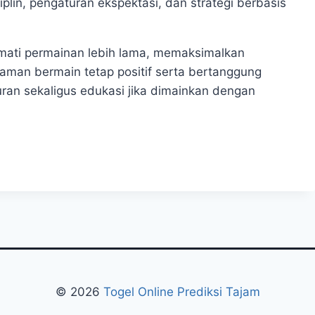
lin, pengaturan ekspektasi, dan strategi berbasis
mati permainan lebih lama, memaksimalkan
laman bermain tetap positif serta bertanggung
ran sekaligus edukasi jika dimainkan dengan
© 2026
Togel Online Prediksi Tajam