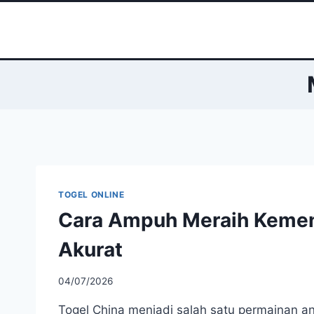
Skip
to
content
TOGEL ONLINE
Cara Ampuh Meraih Kemen
Akurat
04/07/2026
Togel China menjadi salah satu permainan a