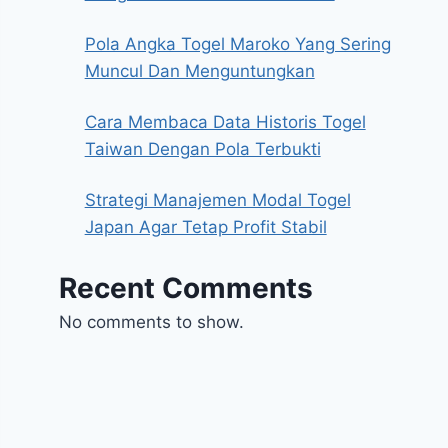
Pola Angka Togel Maroko Yang Sering
Muncul Dan Menguntungkan
Cara Membaca Data Historis Togel
Taiwan Dengan Pola Terbukti
Strategi Manajemen Modal Togel
Japan Agar Tetap Profit Stabil
Recent Comments
No comments to show.