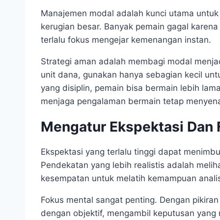
Manajemen modal adalah kunci utama untuk 
kerugian besar. Banyak pemain gagal karena
terlalu fokus mengejar kemenangan instan.
Strategi aman adalah membagi modal menjadi 
unit dana, gunakan hanya sebagian kecil u
yang disiplin, pemain bisa bermain lebih lama
menjaga pengalaman bermain tetap menyen
Mengatur Ekspektasi Dan 
Ekspektasi yang terlalu tinggi dapat menimbul
Pendekatan yang lebih realistis adalah meli
kesempatan untuk melatih kemampuan analis
Fokus mental sangat penting. Dengan pikiran
dengan objektif, mengambil keputusan yang r