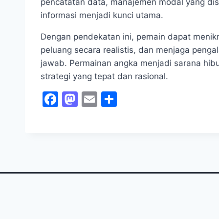
pencatatan data, manajemen modal yang disip
informasi menjadi kunci utama.
Dengan pendekatan ini, pemain dapat menik
peluang secara realistis, dan menjaga penga
jawab. Permainan angka menjadi sarana hibu
strategi yang tepat dan rasional.
Facebook
Mastodon
Email
Share