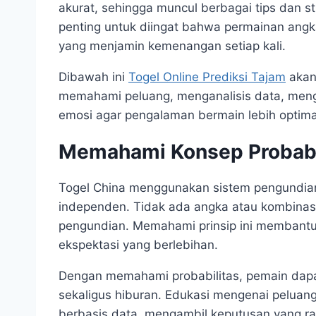
akurat, sehingga muncul berbagai tips dan s
penting untuk diingat bahwa permainan angka
yang menjamin kemenangan setiap kali.
Dibawah ini
Togel Online Prediksi Tajam
akan
memahami peluang, menganalisis data, menga
emosi agar pengalaman bermain lebih optim
Memahami Konsep Probabil
Togel China menggunakan sistem pengundian 
independen. Tidak ada angka atau kombinas
pengundian. Memahami prinsip ini membantu p
ekspektasi yang berlebihan.
Dengan memahami probabilitas, pemain dapa
sekaligus hiburan. Edukasi mengenai peluan
berbasis data, mengambil keputusan yang ra