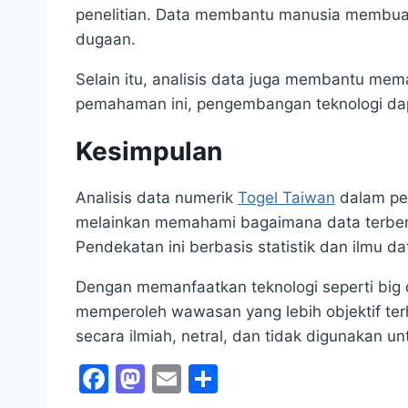
penelitian. Data membantu manusia membuat
dugaan.
Selain itu, analisis data juga membantu mem
pemahaman ini, pengembangan teknologi dapat
Kesimpulan
Analisis data numerik
Togel Taiwan
dalam per
melainkan memahami bagaimana data terbentu
Pendekatan ini berbasis statistik dan ilmu da
Dengan memanfaatkan teknologi seperti big d
memperoleh wawasan yang lebih objektif te
secara ilmiah, netral, dan tidak digunakan un
Facebook
Mastodon
Email
Share