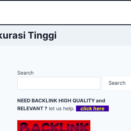
urasi Tinggi
Search
Search
NEED BACKLINK HIGH QUALITY and
RELEVANT ?
let us help.
click here