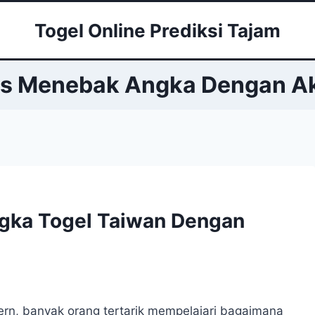
Togel Online Prediksi Tajam
s Menebak Angka Dengan Ak
gka Togel Taiwan Dengan
ern, banyak orang tertarik mempelajari bagaimana