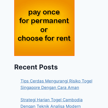
Recent Posts
Tips Cerdas Mengurangi Risiko Togel
Singapore Dengan Cara Aman
Strategi Harian Togel Cambodia
Dengan Teknik Analisa Modern