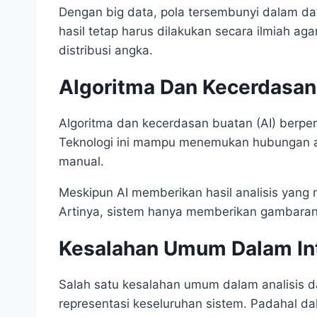
Dengan big data, pola tersembunyi dalam dat
hasil tetap harus dilakukan secara ilmiah ag
distribusi angka.
Algoritma Dan Kecerdasan
Algoritma dan kecerdasan buatan (AI) berp
Teknologi ini mampu menemukan hubungan ant
manual.
Meskipun AI memberikan hasil analisis yang m
Artinya, sistem hanya memberikan gambaran b
Kesalahan Umum Dalam Int
Salah satu kesalahan umum dalam analisis d
representasi keseluruhan sistem. Padahal dal