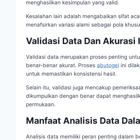
menghasilkan kesimpulan yang valid.
Kesalahan lain adalah mengabaikan sifat acak
menafsirkan variasi alami sebagai pola khusus
Validasi Data Dan Akurasi 
Validasi data merupakan proses penting un
benar-benar akurat. Proses
abutogel
ini dil
untuk memastikan konsistensi hasil.
Selain itu, validasi juga mencakup pemerik
dikumpulkan dengan benar dapat menghasilkan
permukaan.
Manfaat Analisis Data Dala
Analisis data memiliki peran penting dalam be