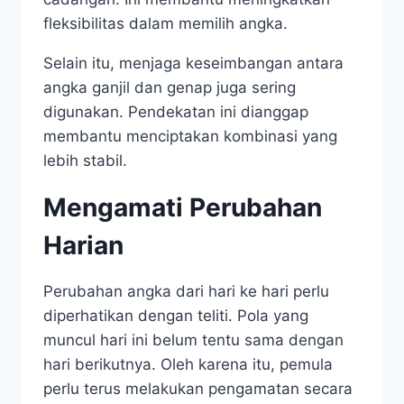
fleksibilitas dalam memilih angka.
Selain itu, menjaga keseimbangan antara
angka ganjil dan genap juga sering
digunakan. Pendekatan ini dianggap
membantu menciptakan kombinasi yang
lebih stabil.
Mengamati Perubahan
Harian
Perubahan angka dari hari ke hari perlu
diperhatikan dengan teliti. Pola yang
muncul hari ini belum tentu sama dengan
hari berikutnya. Oleh karena itu, pemula
perlu terus melakukan pengamatan secara