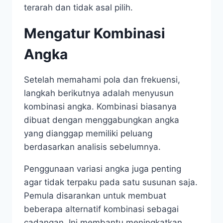
terarah dan tidak asal pilih.
Mengatur Kombinasi
Angka
Setelah memahami pola dan frekuensi,
langkah berikutnya adalah menyusun
kombinasi angka. Kombinasi biasanya
dibuat dengan menggabungkan angka
yang dianggap memiliki peluang
berdasarkan analisis sebelumnya.
Penggunaan variasi angka juga penting
agar tidak terpaku pada satu susunan saja.
Pemula disarankan untuk membuat
beberapa alternatif kombinasi sebagai
cadangan. Ini membantu meningkatkan