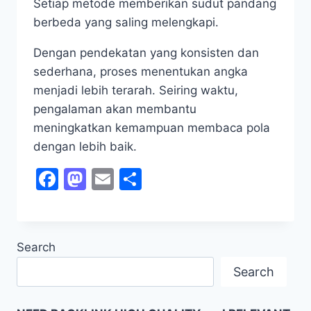
Setiap metode memberikan sudut pandang
berbeda yang saling melengkapi.
Dengan pendekatan yang konsisten dan
sederhana, proses menentukan angka
menjadi lebih terarah. Seiring waktu,
pengalaman akan membantu
meningkatkan kemampuan membaca pola
dengan lebih baik.
Facebook
Mastodon
Email
Share
Search
Search