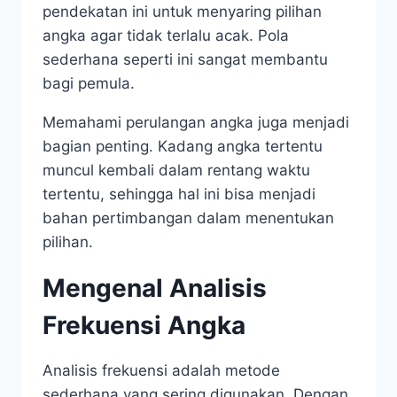
pendekatan ini untuk menyaring pilihan
angka agar tidak terlalu acak. Pola
sederhana seperti ini sangat membantu
bagi pemula.
Memahami perulangan angka juga menjadi
bagian penting. Kadang angka tertentu
muncul kembali dalam rentang waktu
tertentu, sehingga hal ini bisa menjadi
bahan pertimbangan dalam menentukan
pilihan.
Mengenal Analisis
Frekuensi Angka
Analisis frekuensi adalah metode
sederhana yang sering digunakan. Dengan