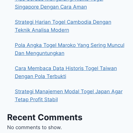
Singapore Dengan Cara Aman
Strategi Harian Togel Cambodia Dengan
Teknik Analisa Modern
Pola Angka Togel Maroko Yang Sering Muncul
Dan Menguntungkan
Cara Membaca Data Historis Togel Taiwan
Dengan Pola Terbukti
Strategi Manajemen Modal Togel Japan Agar
Tetap Profit Stabil
Recent Comments
No comments to show.