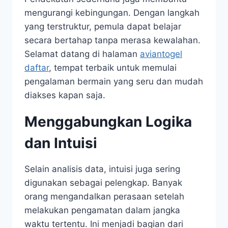
mengurangi kebingungan. Dengan langkah
yang terstruktur, pemula dapat belajar
secara bertahap tanpa merasa kewalahan.
Selamat datang di halaman
aviantogel
daftar
, tempat terbaik untuk memulai
pengalaman bermain yang seru dan mudah
diakses kapan saja.
Menggabungkan Logika
dan Intuisi
Selain analisis data, intuisi juga sering
digunakan sebagai pelengkap. Banyak
orang mengandalkan perasaan setelah
melakukan pengamatan dalam jangka
waktu tertentu. Ini menjadi bagian dari