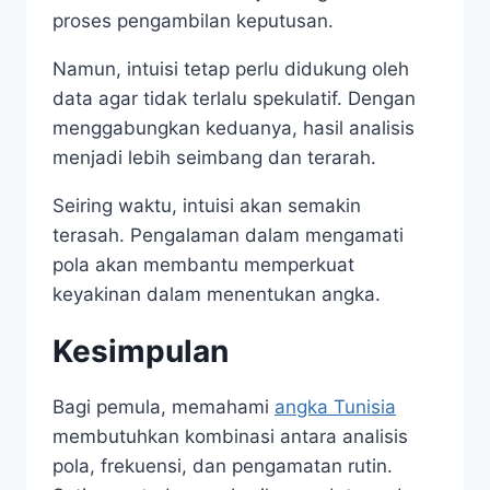
proses pengambilan keputusan.
Namun, intuisi tetap perlu didukung oleh
data agar tidak terlalu spekulatif. Dengan
menggabungkan keduanya, hasil analisis
menjadi lebih seimbang dan terarah.
Seiring waktu, intuisi akan semakin
terasah. Pengalaman dalam mengamati
pola akan membantu memperkuat
keyakinan dalam menentukan angka.
Kesimpulan
Bagi pemula, memahami
angka Tunisia
membutuhkan kombinasi antara analisis
pola, frekuensi, dan pengamatan rutin.