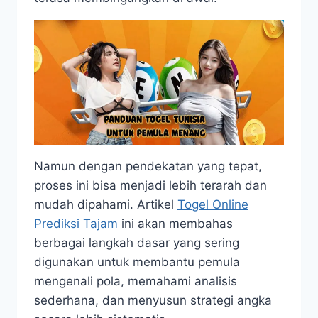
Namun dengan pendekatan yang tepat,
proses ini bisa menjadi lebih terarah dan
mudah dipahami. Artikel
Togel Online
Prediksi Tajam
ini akan membahas
berbagai langkah dasar yang sering
digunakan untuk membantu pemula
mengenali pola, memahami analisis
sederhana, dan menyusun strategi angka