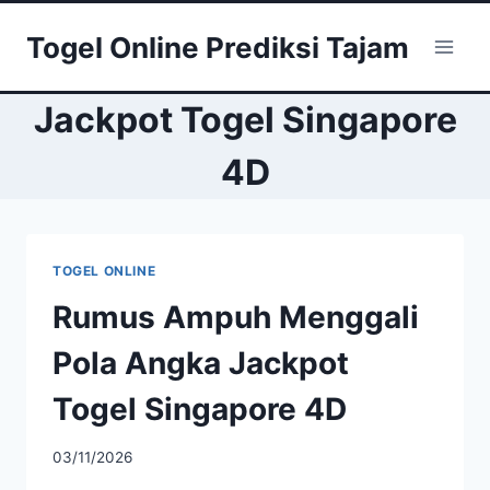
Skip
Togel Online Prediksi Tajam
to
content
Jackpot Togel Singapore
4D
TOGEL ONLINE
Rumus Ampuh Menggali
Pola Angka Jackpot
Togel Singapore 4D
03/11/2026