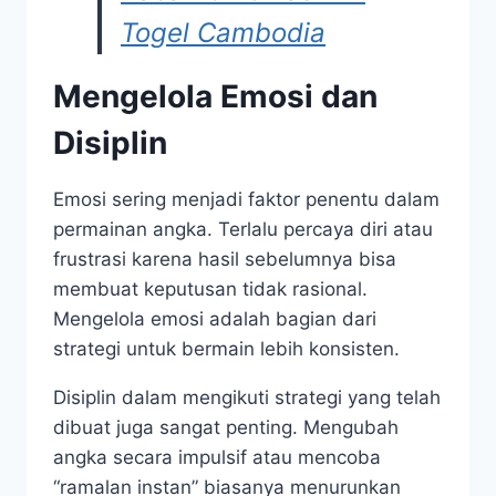
Togel Cambodia
Mengelola Emosi dan
Disiplin
Emosi sering menjadi faktor penentu dalam
permainan angka. Terlalu percaya diri atau
frustrasi karena hasil sebelumnya bisa
membuat keputusan tidak rasional.
Mengelola emosi adalah bagian dari
strategi untuk bermain lebih konsisten.
Disiplin dalam mengikuti strategi yang telah
dibuat juga sangat penting. Mengubah
angka secara impulsif atau mencoba
“ramalan instan” biasanya menurunkan