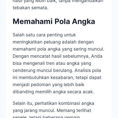
hasil yang lebih baik, tanpa mengandalkan
tebakan semata.
Memahami Pola Angka
Salah satu cara penting untuk
meningkatkan peluang adalah dengan
memahami pola angka yang sering muncul.
Dengan mencatat hasil sebelumnya, Anda
bisa mengenali tren atau angka yang
cenderung muncul berulang. Analisis pola
ini membutuhkan kesabaran, tetapi dapat
menjadi pedoman yang lebih baik
dibanding memilih angka secara acak.
Selain itu, perhatikan kombinasi angka
yang jarang muncul. Memang terlihat
sepele, tetapi beberapa pemain