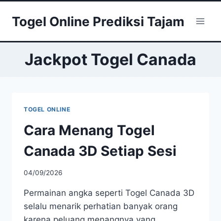
Skip
Togel Online Prediksi Tajam
to
content
Jackpot Togel Canada
TOGEL ONLINE
Cara Menang Togel
Canada 3D Setiap Sesi
04/09/2026
Permainan angka seperti Togel Canada 3D
selalu menarik perhatian banyak orang
karena peluang menangnya yang