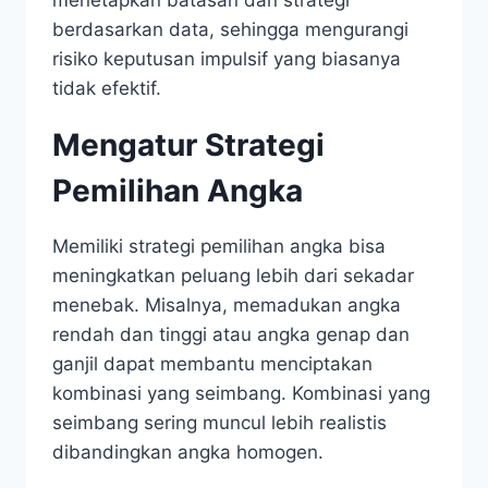
menetapkan batasan dan strategi
berdasarkan data, sehingga mengurangi
risiko keputusan impulsif yang biasanya
tidak efektif.
Mengatur Strategi
Pemilihan Angka
Memiliki strategi pemilihan angka bisa
meningkatkan peluang lebih dari sekadar
menebak. Misalnya, memadukan angka
rendah dan tinggi atau angka genap dan
ganjil dapat membantu menciptakan
kombinasi yang seimbang. Kombinasi yang
seimbang sering muncul lebih realistis
dibandingkan angka homogen.