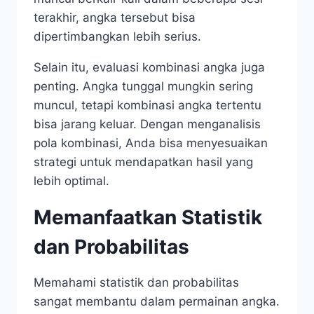
terakhir, angka tersebut bisa
dipertimbangkan lebih serius.
Selain itu, evaluasi kombinasi angka juga
penting. Angka tunggal mungkin sering
muncul, tetapi kombinasi angka tertentu
bisa jarang keluar. Dengan menganalisis
pola kombinasi, Anda bisa menyesuaikan
strategi untuk mendapatkan hasil yang
lebih optimal.
Memanfaatkan Statistik
dan Probabilitas
Memahami statistik dan probabilitas
sangat membantu dalam permainan angka.