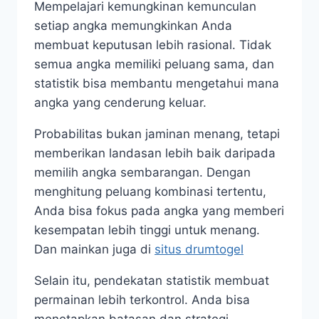
Mempelajari kemungkinan kemunculan
setiap angka memungkinkan Anda
membuat keputusan lebih rasional. Tidak
semua angka memiliki peluang sama, dan
statistik bisa membantu mengetahui mana
angka yang cenderung keluar.
Probabilitas bukan jaminan menang, tetapi
memberikan landasan lebih baik daripada
memilih angka sembarangan. Dengan
menghitung peluang kombinasi tertentu,
Anda bisa fokus pada angka yang memberi
kesempatan lebih tinggi untuk menang.
Dan mainkan juga di
situs drumtogel
Selain itu, pendekatan statistik membuat
permainan lebih terkontrol. Anda bisa