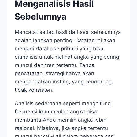
Menganalisis Hasil
Sebelumnya
Mencatat setiap hasil dari sesi sebelumnya
adalah langkah penting. Catatan ini akan
menjadi database pribadi yang bisa
dianalisis untuk melihat angka yang sering
muncul dan tren tertentu. Tanpa
pencatatan, strategi hanya akan
mengandalkan insting, yang cenderung
tidak konsisten.
Analisis sederhana seperti menghitung
frekuensi kemunculan angka bisa
membantu Anda memilih angka lebih
rasional. Misalnya, jika angka tertentu
muncul berkali-kali dalam beberapa sesi