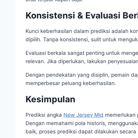
Konsistensi & Evaluasi Ber
Kunci keberhasilan dalam prediksi adalah k
dipilih. Tanpa konsistensi, sulit untuk menguku
Evaluasi berkala sangat penting untuk men
relevan. Jika diperlukan, lakukan penyesuaia
Dengan pendekatan yang disiplin, pemain dap
memperbesar peluang keberhasilan.
Kesimpulan
Prediksi angka
New Jersey Mid
memerlukan p
Dengan memahami pola historis, menggunaka
baik, proses prediksi dapat dilakukan secara 