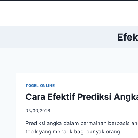
Skip
to
content
Efek
TOGEL ONLINE
Cara Efektif Prediksi Ang
03/30/2026
Prediksi angka dalam permainan berbasis ang
topik yang menarik bagi banyak orang.