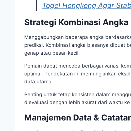
Togel Hongkong Agar Stab
Strategi Kombinasi Angka
Menggabungkan beberapa angka berdasarkan 
prediksi. Kombinasi angka biasanya dibuat be
genap atau besar-kecil.
Pemain dapat mencoba berbagai variasi kom
optimal. Pendekatan ini memungkinkan eksplo
data utama.
Penting untuk tetap konsisten dalam menggu
dievaluasi dengan lebih akurat dari waktu ke
Manajemen Data & Catata