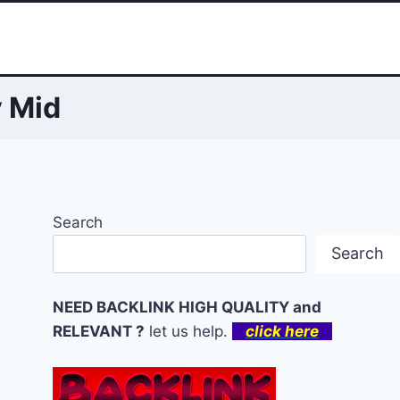
y Mid
Search
Search
NEED BACKLINK HIGH QUALITY and
RELEVANT ?
let us help.
click here