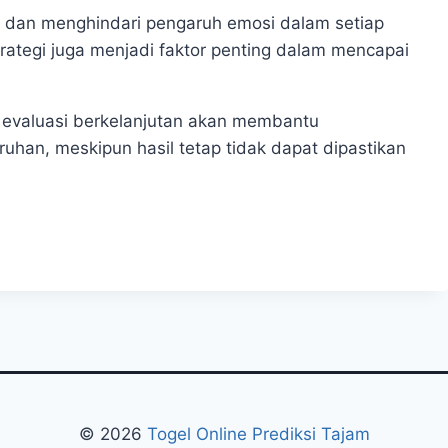
tas dan menghindari pengaruh emosi dalam setiap
rategi juga menjadi faktor penting dalam mencapai
n evaluasi berkelanjutan akan membantu
ruhan, meskipun hasil tetap tidak dapat dipastikan
© 2026
Togel Online Prediksi Tajam