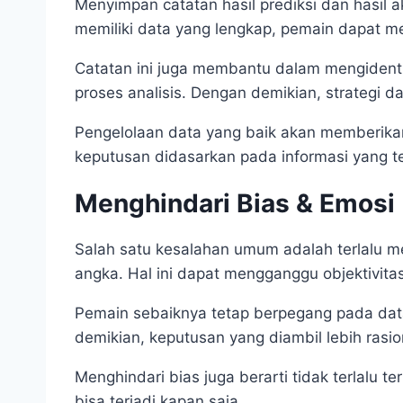
Menyimpan catatan hasil prediksi dan hasil a
memiliki data yang lengkap, pemain dapat mel
Catatan ini juga membantu dalam mengidenti
proses analisis. Dengan demikian, strategi da
Pengelolaan data yang baik akan memberika
keputusan didasarkan pada informasi yang te
Menghindari Bias & Emosi
Salah satu kesalahan umum adalah terlalu m
angka. Hal ini dapat mengganggu objektivitas
Pemain sebaiknya tetap berpegang pada dat
demikian, keputusan yang diambil lebih rasion
Menghindari bias juga berarti tidak terlalu 
bisa terjadi kapan saja.