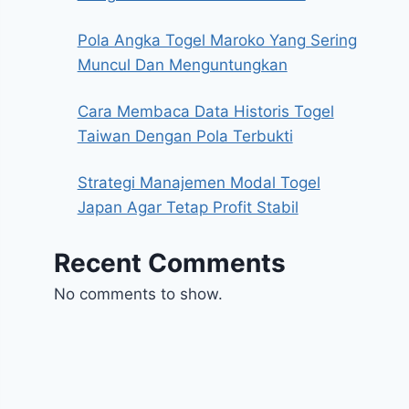
Pola Angka Togel Maroko Yang Sering
Muncul Dan Menguntungkan
Cara Membaca Data Historis Togel
Taiwan Dengan Pola Terbukti
Strategi Manajemen Modal Togel
Japan Agar Tetap Profit Stabil
Recent Comments
No comments to show.