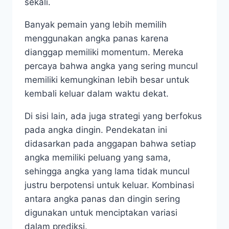
sekali.
Banyak pemain yang lebih memilih
menggunakan angka panas karena
dianggap memiliki momentum. Mereka
percaya bahwa angka yang sering muncul
memiliki kemungkinan lebih besar untuk
kembali keluar dalam waktu dekat.
Di sisi lain, ada juga strategi yang berfokus
pada angka dingin. Pendekatan ini
didasarkan pada anggapan bahwa setiap
angka memiliki peluang yang sama,
sehingga angka yang lama tidak muncul
justru berpotensi untuk keluar. Kombinasi
antara angka panas dan dingin sering
digunakan untuk menciptakan variasi
dalam prediksi.