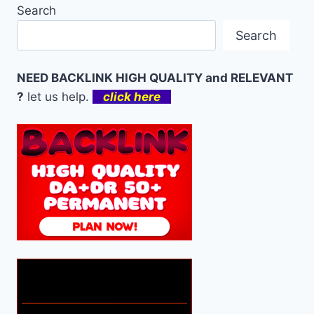
Search
Search
NEED BACKLINK HIGH QUALITY and RELEVANT
?
let us help.
click here