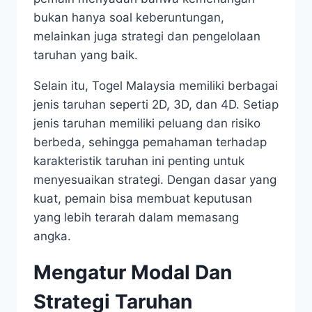
bukan hanya soal keberuntungan,
melainkan juga strategi dan pengelolaan
taruhan yang baik.
Selain itu, Togel Malaysia memiliki berbagai
jenis taruhan seperti 2D, 3D, dan 4D. Setiap
jenis taruhan memiliki peluang dan risiko
berbeda, sehingga pemahaman terhadap
karakteristik taruhan ini penting untuk
menyesuaikan strategi. Dengan dasar yang
kuat, pemain bisa membuat keputusan
yang lebih terarah dalam memasang
angka.
Mengatur Modal Dan
Strategi Taruhan