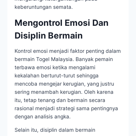
keberuntungan semata.
Mengontrol Emosi Dan
Disiplin Bermain
Kontrol emosi menjadi faktor penting dalam
bermain Togel Malaysia. Banyak pemain
terbawa emosi ketika mengalami
kekalahan berturut-turut sehingga
mencoba mengejar kerugian, yang justru
sering menambah kerugian. Oleh karena
itu, tetap tenang dan bermain secara
rasional menjadi strategi sama pentingnya
dengan analisis angka.
Selain itu, disiplin dalam bermain