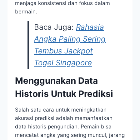
menjaga konsistensi dan fokus dalam
bermain.
Baca Juga:
Rahasia
Angka Paling Sering
Tembus Jackpot
Togel Singapore
Menggunakan Data
Historis Untuk Prediksi
Salah satu cara untuk meningkatkan
akurasi prediksi adalah memanfaatkan
data historis pengundian. Pemain bisa
mencatat angka yang sering muncul, jarang