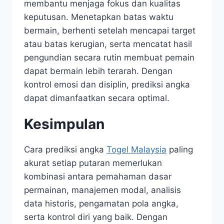
membantu menjaga fokus dan kualitas
keputusan. Menetapkan batas waktu
bermain, berhenti setelah mencapai target
atau batas kerugian, serta mencatat hasil
pengundian secara rutin membuat pemain
dapat bermain lebih terarah. Dengan
kontrol emosi dan disiplin, prediksi angka
dapat dimanfaatkan secara optimal.
Kesimpulan
Cara prediksi angka
Togel Malaysia
paling
akurat setiap putaran memerlukan
kombinasi antara pemahaman dasar
permainan, manajemen modal, analisis
data historis, pengamatan pola angka,
serta kontrol diri yang baik. Dengan