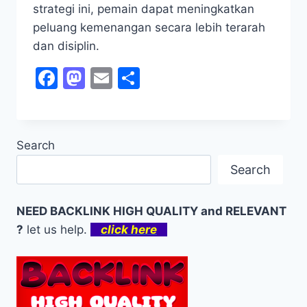
strategi ini, pemain dapat meningkatkan
peluang kemenangan secara lebih terarah
dan disiplin.
Facebook
Mastodon
Email
Share
Search
Search
NEED BACKLINK HIGH QUALITY and RELEVANT
?
let us help.
click here