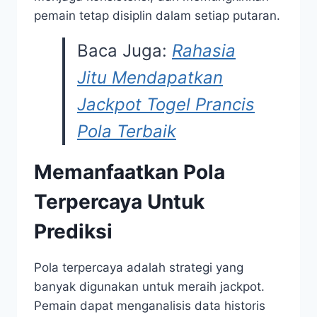
pemain tetap disiplin dalam setiap putaran.
Baca Juga:
Rahasia
Jitu Mendapatkan
Jackpot Togel Prancis
Pola Terbaik
Memanfaatkan Pola
Terpercaya Untuk
Prediksi
Pola terpercaya adalah strategi yang
banyak digunakan untuk meraih jackpot.
Pemain dapat menganalisis data historis