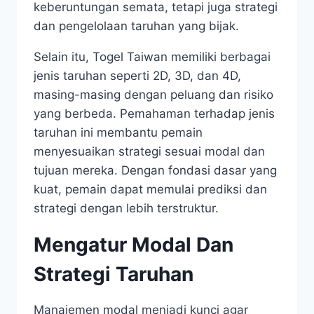
keberuntungan semata, tetapi juga strategi
dan pengelolaan taruhan yang bijak.
Selain itu, Togel Taiwan memiliki berbagai
jenis taruhan seperti 2D, 3D, dan 4D,
masing-masing dengan peluang dan risiko
yang berbeda. Pemahaman terhadap jenis
taruhan ini membantu pemain
menyesuaikan strategi sesuai modal dan
tujuan mereka. Dengan fondasi dasar yang
kuat, pemain dapat memulai prediksi dan
strategi dengan lebih terstruktur.
Mengatur Modal Dan
Strategi Taruhan
Manajemen modal menjadi kunci agar