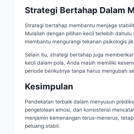
Strategi Bertahap Dalam 
Strategi bertahap membantu menjaga stabili
Mulailah dengan pilihan kecil terlebih dahul
membantu mengurangi tekanan psikologis jik
Selain itu, strategi bertahap juga memberika
kecil dalam pola, Anda masih memiliki kes
periode berikutnya tanpa harus mengubah s
Kesimpulan
Pendekatan terbaik dalam menyusun prediksi
pengelolaan emosi, dan konsistensi mencata
menjamin kemenangan terus-menerus, tetapi 
peluang stabil.