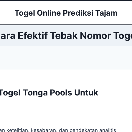
Togel Online Prediksi Tajam
ara Efektif Tebak Nomor Tog
Togel Tonga Pools Untuk
 ketelitian, kesabaran, dan pendekatan analitis