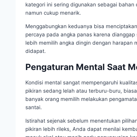
kategori ini sering digunakan sebagai baha
namun cukup menarik.
Menggabungkan keduanya bisa menciptakan v
percaya pada angka panas karena dianggap
lebih memilih angka dingin dengan harapan m
didapat.
Pengaturan Mental Saat M
Kondisi mental sangat mempengaruhi kualita
pikiran sedang lelah atau terburu-buru, biasa
banyak orang memilih melakukan pengamatan 
santai.
Istirahat sejenak sebelum menentukan piliha
pikiran lebih rileks, Anda dapat menilai ke