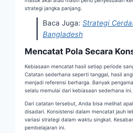
masuk akal atau masih perlu penyesuaian kec
strategi jangka panjang.
Baca Juga:
Strategi Cerd
Bangladesh
Mencatat Pola Secara Kon
Kebiasaan mencatat hasil setiap periode sa
Catatan sederhana seperti tanggal, hasil ang
menjadi referensi berharga. Banyak pengam
selalu memulai dari kebiasaan sederhana ini.
Dari catatan tersebut, Anda bisa melihat ap
disadari. Konsistensi dalam mencatat jauh l
variasi strategi dalam waktu singkat. Kesab
pembelajaran ini.