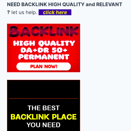
NEED BACKLINK HIGH QUALITY and RELEVANT
?
let us help.
click here