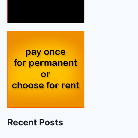
Recent Posts