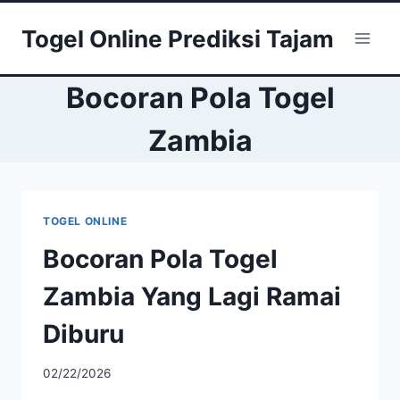
Skip
Togel Online Prediksi Tajam
to
content
Bocoran Pola Togel
Zambia
TOGEL ONLINE
Bocoran Pola Togel
Zambia Yang Lagi Ramai
Diburu
02/22/2026