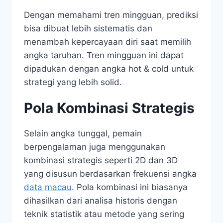
Dengan memahami tren mingguan, prediksi
bisa dibuat lebih sistematis dan
menambah kepercayaan diri saat memilih
angka taruhan. Tren mingguan ini dapat
dipadukan dengan angka hot & cold untuk
strategi yang lebih solid.
Pola Kombinasi Strategis
Selain angka tunggal, pemain
berpengalaman juga menggunakan
kombinasi strategis seperti 2D dan 3D
yang disusun berdasarkan frekuensi angka
data macau
. Pola kombinasi ini biasanya
dihasilkan dari analisa historis dengan
teknik statistik atau metode yang sering