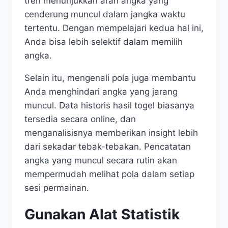
tren menunjukkan arah angka yang
cenderung muncul dalam jangka waktu
tertentu. Dengan mempelajari kedua hal ini,
Anda bisa lebih selektif dalam memilih
angka.
Selain itu, mengenali pola juga membantu
Anda menghindari angka yang jarang
muncul. Data historis hasil togel biasanya
tersedia secara online, dan
menganalisisnya memberikan insight lebih
dari sekadar tebak-tebakan. Pencatatan
angka yang muncul secara rutin akan
mempermudah melihat pola dalam setiap
sesi permainan.
Gunakan Alat Statistik