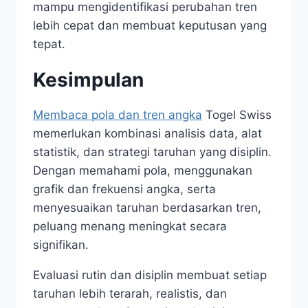
mampu mengidentifikasi perubahan tren
lebih cepat dan membuat keputusan yang
tepat.
Kesimpulan
Membaca pola dan tren angka
Togel Swiss
memerlukan kombinasi analisis data, alat
statistik, dan strategi taruhan yang disiplin.
Dengan memahami pola, menggunakan
grafik dan frekuensi angka, serta
menyesuaikan taruhan berdasarkan tren,
peluang menang meningkat secara
signifikan.
Evaluasi rutin dan disiplin membuat setiap
taruhan lebih terarah, realistis, dan