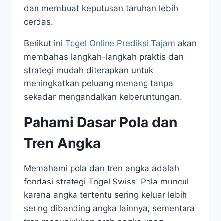
dan membuat keputusan taruhan lebih
cerdas.
Berikut ini
Togel Online Prediksi Tajam
akan
membahas langkah-langkah praktis dan
strategi mudah diterapkan untuk
meningkatkan peluang menang tanpa
sekadar mengandalkan keberuntungan.
Pahami Dasar Pola dan
Tren Angka
Memahami pola dan tren angka adalah
fondasi strategi Togel Swiss. Pola muncul
karena angka tertentu sering keluar lebih
sering dibanding angka lainnya, sementara