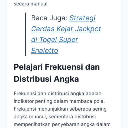
secara manual.
Baca Juga:
Strategi
Cerdas Kejar Jackpot
di Togel Super
Enalotto
Pelajari Frekuensi dan
Distribusi Angka
Frekuensi dan distribusi angka adalah
indikator penting dalam membaca pola.
Frekuensi menunjukkan seberapa sering
angka muncul, sementara distribusi
memperlihatkan penyebaran angka dalam