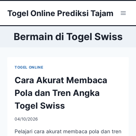
Skip
Togel Online Prediksi Tajam
to
content
Bermain di Togel Swiss
TOGEL ONLINE
Cara Akurat Membaca
Pola dan Tren Angka
Togel Swiss
04/10/2026
Pelajari cara akurat membaca pola dan tren