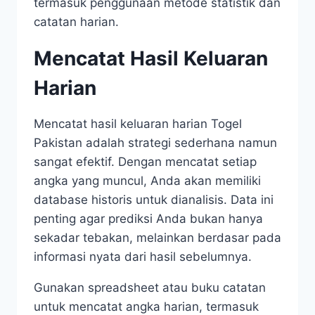
termasuk penggunaan metode statistik dan
catatan harian.
Mencatat Hasil Keluaran
Harian
Mencatat hasil keluaran harian Togel
Pakistan adalah strategi sederhana namun
sangat efektif. Dengan mencatat setiap
angka yang muncul, Anda akan memiliki
database historis untuk dianalisis. Data ini
penting agar prediksi Anda bukan hanya
sekadar tebakan, melainkan berdasar pada
informasi nyata dari hasil sebelumnya.
Gunakan spreadsheet atau buku catatan
untuk mencatat angka harian, termasuk