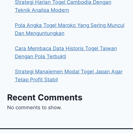
Strategi Harian Togel Cambodia Dengan
Teknik Analisa Modern
Pola Angka Togel Maroko Yang Sering Muncul
Dan Menguntungkan
Cara Membaca Data Historis Togel Taiwan
Dengan Pola Terbukti
Strategi Manajemen Modal Togel Japan Agar
Tetap Profit Stabil
Recent Comments
No comments to show.