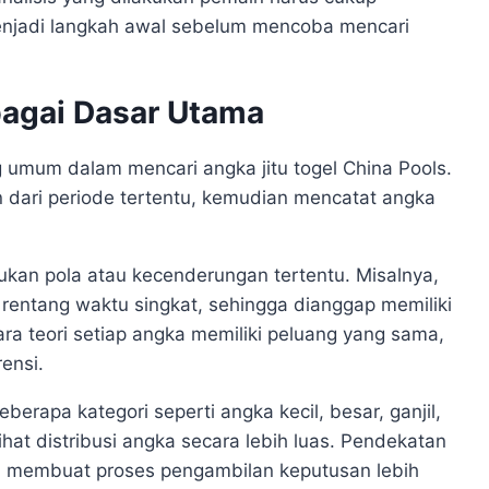
menjadi langkah awal sebelum mencoba mencari
bagai Dasar Utama
g umum dalam mencari angka jitu togel China Pools.
dari periode tertentu, kemudian mencatat angka
kan pola atau kecenderungan tertentu. Misalnya,
rentang waktu singkat, sehingga dianggap memiliki
ra teori setiap angka memiliki peluang yang sama,
ensi.
eberapa kategori seperti angka kecil, besar, ganjil,
hat distribusi angka secara lebih luas. Pendekatan
n membuat proses pengambilan keputusan lebih