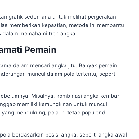
an grafik sederhana untuk melihat pergerakan
 bisa memberikan kepastian, metode ini membantu
as dalam memahami tren angka.
iamati Pemain
utama dalam mencari angka jitu. Banyak pemain
nderungan muncul dalam pola tertentu, seperti
an sebelumnya. Misalnya, kombinasi angka kembar
ianggap memiliki kemungkinan untuk muncul
 yang mendukung, pola ini tetap populer di
pola berdasarkan posisi angka, seperti angka awal