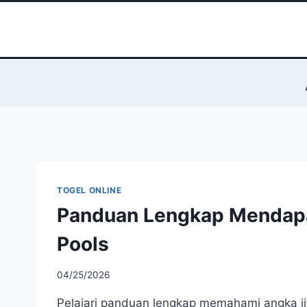
Skip
to
content
TOGEL ONLINE
Panduan Lengkap Mendapa
Pools
04/25/2026
Pelajari panduan lengkap memahami angka jitu