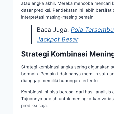
atau angka akhir. Mereka mencoba mencari k
dasar prediksi. Pendekatan ini lebih bersifa
interpretasi masing-masing pemain.
Baca Juga:
Pola Tersembu
Jackpot Besar
Strategi Kombinasi Mening
Strategi kombinasi angka sering digunakan
bermain. Pemain tidak hanya memilih satu 
dianggap memiliki hubungan tertentu.
Kombinasi ini bisa berasal dari hasil analisi
Tujuannya adalah untuk meningkatkan variasi
prediksi saja.