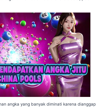
inan angka yang banyak diminati karena dianggap