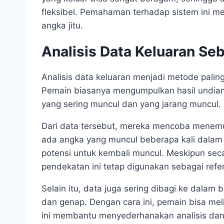
fleksibel. Pemahaman terhadap sistem ini 
angka jitu.
Analisis Data Keluaran Se
Analisis data keluaran menjadi metode palin
Pemain biasanya mengumpulkan hasil undian 
yang sering muncul dan yang jarang muncul.
Dari data tersebut, mereka mencoba menemu
ada angka yang muncul beberapa kali dalam 
potensi untuk kembali muncul. Meskipun seca
pendekatan ini tetap digunakan sebagai refer
Selain itu, data juga sering dibagi ke dalam b
dan genap. Dengan cara ini, pemain bisa meli
ini membantu menyederhanakan analisis da