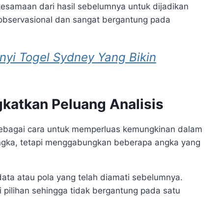
esamaan dari hasil sebelumnya untuk dijadikan
t observasional dan sangat bergantung pada
nyi Togel Sydney Yang Bikin
katkan Peluang Analisis
 sebagai cara untuk memperluas kemungkinan dalam
angka, tetapi menggabungkan beberapa angka yang
s data atau pola yang telah diamati sebelumnya.
 pilihan sehingga tidak bergantung pada satu