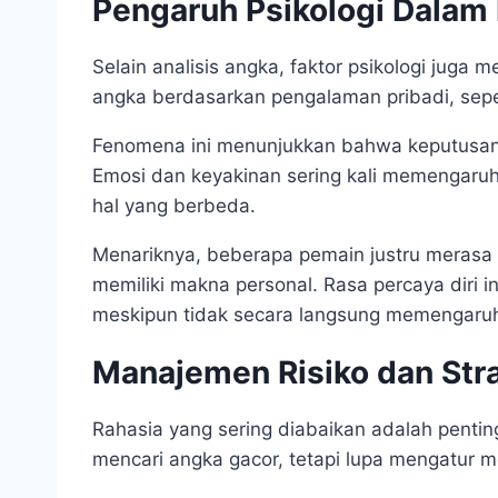
Pengaruh Psikologi Dala
Selain analisis angka, faktor psikologi juga
angka berdasarkan pengalaman pribadi, seper
Fenomena ini menunjukkan bahwa keputusan 
Emosi dan keyakinan sering kali memengaruh
hal yang berbeda.
Menariknya, beberapa pemain justru merasa 
memiliki makna personal. Rasa percaya diri 
meskipun tidak secara langsung memengaruhi
Manajemen Risiko dan Str
Rahasia yang sering diabaikan adalah penti
mencari angka gacor, tetapi lupa mengatur m