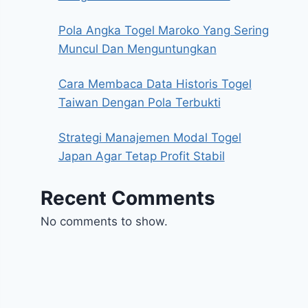
Pola Angka Togel Maroko Yang Sering
Muncul Dan Menguntungkan
Cara Membaca Data Historis Togel
Taiwan Dengan Pola Terbukti
Strategi Manajemen Modal Togel
Japan Agar Tetap Profit Stabil
Recent Comments
No comments to show.