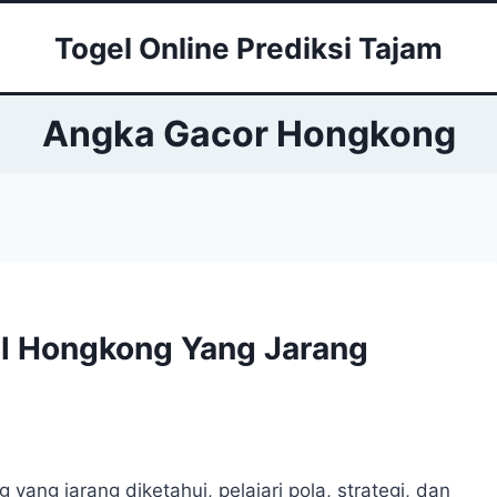
Togel Online Prediksi Tajam
Angka Gacor Hongkong
l Hongkong Yang Jarang
ang jarang diketahui, pelajari pola, strategi, dan