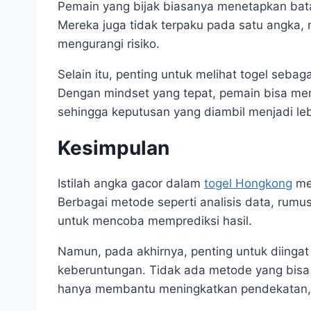
Pemain yang bijak biasanya menetapkan bata
Mereka juga tidak terpaku pada satu angka,
mengurangi risiko.
Selain itu, penting untuk melihat togel seba
Dengan mindset yang tepat, pemain bisa men
sehingga keputusan yang diambil menjadi lebi
Kesimpulan
Istilah angka gacor dalam
togel Hongkong
me
Berbagai metode seperti analisis data, rumus
untuk mencoba memprediksi hasil.
Namun, pada akhirnya, penting untuk diinga
keberuntungan. Tidak ada metode yang bisa
hanya membantu meningkatkan pendekatan, 