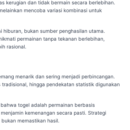
s kerugian dan tidak bermain secara berlebihan.
 melainkan mencoba variasi kombinasi untuk
gai hiburan, bukan sumber penghasilan utama.
ikmati permainan tanpa tekanan berlebihan,
h rasional.
mang menarik dan sering menjadi perbincangan.
 tradisional, hingga pendekatan statistik digunakan
t bahwa togel adalah permainan berbasis
 menjamin kemenangan secara pasti. Strategi
bukan memastikan hasil.