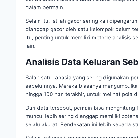
dalam bermain.
Selain itu, istilah gacor sering kali dipenga
dianggap gacor oleh satu kelompok belum te
itu, penting untuk memiliki metode analisis 
lain.
Analisis Data Keluaran S
Salah satu rahasia yang sering digunakan pe
sebelumnya. Mereka biasanya mengumpulkan 
hingga 100 hari terakhir, untuk melihat pola d
Dari data tersebut, pemain bisa menghitung
muncul lebih sering dianggap memiliki potens
selalu akurat. Pendekatan ini lebih kepada s
Selain frekuensi, pemain juga sering mempe