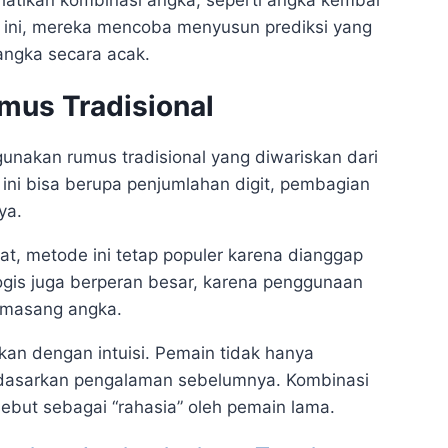
 ini, mereka mencoba menyusun prediksi yang
angka secara acak.
mus Tradisional
nakan rumus tradisional yang diwariskan dari
ini bisa berupa penjumlahan digit, pembagian
ya.
at, metode ini tetap populer karena dianggap
logis juga berperan besar, karena penggunaan
emasang angka.
sikan dengan intuisi. Pemain tidak hanya
erdasarkan pengalaman sebelumnya. Kombinasi
disebut sebagai “rahasia” oleh pemain lama.