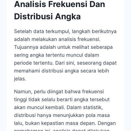
Analisis Frekuensi Dan
Distribusi Angka
Setelah data terkumpul, langkah berikutnya
adalah melakukan analisis frekuensi.
Tujuannya adalah untuk melihat seberapa
sering angka tertentu muncul dalam
periode tertentu. Dari sini, seseorang dapat
memahami distribusi angka secara lebih
jelas.
Namun, perlu diingat bahwa frekuensi
tinggi tidak selalu berarti angka tersebut
akan muncul kembali. Dalam statistik,
distribusi hanya menunjukkan pola masa
lalu, bukan kepastian masa depan. Dengan