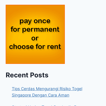
Recent Posts
Tips Cerdas Mengurangi Risiko Togel
Singapore Dengan Cara Aman