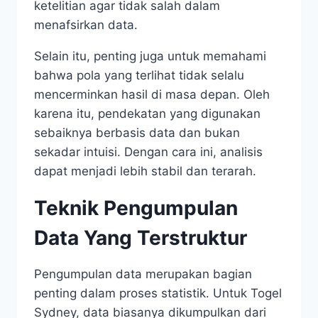
ketelitian agar tidak salah dalam
menafsirkan data.
Selain itu, penting juga untuk memahami
bahwa pola yang terlihat tidak selalu
mencerminkan hasil di masa depan. Oleh
karena itu, pendekatan yang digunakan
sebaiknya berbasis data dan bukan
sekadar intuisi. Dengan cara ini, analisis
dapat menjadi lebih stabil dan terarah.
Teknik Pengumpulan
Data Yang Terstruktur
Pengumpulan data merupakan bagian
penting dalam proses statistik. Untuk Togel
Sydney, data biasanya dikumpulkan dari