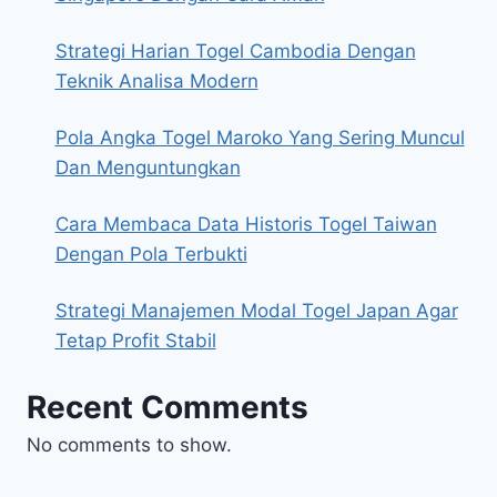
Strategi Harian Togel Cambodia Dengan
Teknik Analisa Modern
Pola Angka Togel Maroko Yang Sering Muncul
Dan Menguntungkan
Cara Membaca Data Historis Togel Taiwan
Dengan Pola Terbukti
Strategi Manajemen Modal Togel Japan Agar
Tetap Profit Stabil
Recent Comments
No comments to show.