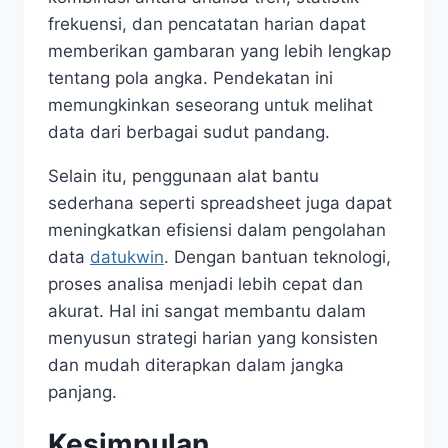
frekuensi, dan pencatatan harian dapat
memberikan gambaran yang lebih lengkap
tentang pola angka. Pendekatan ini
memungkinkan seseorang untuk melihat
data dari berbagai sudut pandang.
Selain itu, penggunaan alat bantu
sederhana seperti spreadsheet juga dapat
meningkatkan efisiensi dalam pengolahan
data
datukwin
. Dengan bantuan teknologi,
proses analisa menjadi lebih cepat dan
akurat. Hal ini sangat membantu dalam
menyusun strategi harian yang konsisten
dan mudah diterapkan dalam jangka
panjang.
Kesimpulan