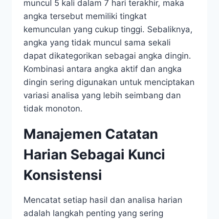
muncul 5 kali dalam 7 hari terakhir, maka
angka tersebut memiliki tingkat
kemunculan yang cukup tinggi. Sebaliknya,
angka yang tidak muncul sama sekali
dapat dikategorikan sebagai angka dingin.
Kombinasi antara angka aktif dan angka
dingin sering digunakan untuk menciptakan
variasi analisa yang lebih seimbang dan
tidak monoton.
Manajemen Catatan
Harian Sebagai Kunci
Konsistensi
Mencatat setiap hasil dan analisa harian
adalah langkah penting yang sering