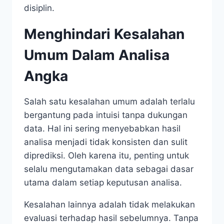
disiplin.
Menghindari Kesalahan
Umum Dalam Analisa
Angka
Salah satu kesalahan umum adalah terlalu
bergantung pada intuisi tanpa dukungan
data. Hal ini sering menyebabkan hasil
analisa menjadi tidak konsisten dan sulit
diprediksi. Oleh karena itu, penting untuk
selalu mengutamakan data sebagai dasar
utama dalam setiap keputusan analisa.
Kesalahan lainnya adalah tidak melakukan
evaluasi terhadap hasil sebelumnya. Tanpa