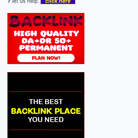
?
let us help.
click here